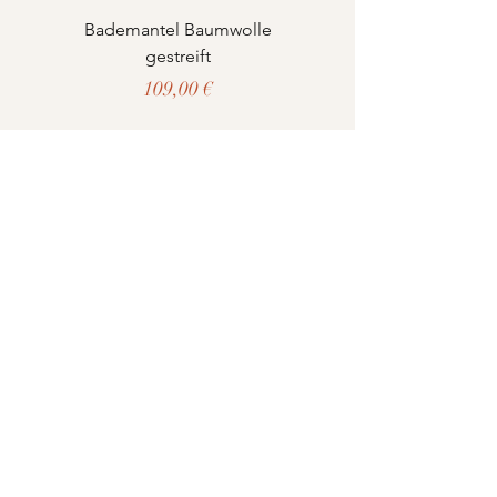
Bademantel Baumwolle
Musselin Decke gra
gestreift
Preis
109,00 €