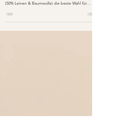
besser ist
Leinen oder Baumwolle? Erfahre die wichtigsten
Unterschiede, Vorteile und warum Mischgewebe
(50% Leinen & Baumwolle) die beste Wahl für
Hamamtücher ist. Leinen vs. Baumwolle – kurz
erklärt Leinen wird aus den Fasern der
Flachspflanze hergestellt und ist eines der ältesten
Textilien der Welt. Baumwolle stammt aus den
Fasern der Baumwollpflanze und gehört heute zu
den am häufigsten verwendeten Materialien.
Beide sind Naturfasern – aber mit ganz
unterschiedlichen Eigenschaften