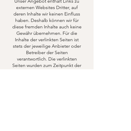
Unser Angebot enthält Links zu
externen Websites Dritter, auf
deren Inhalte wir keinen Einfluss
haben. Deshalb können wir für
diese fremden Inhalte auch keine
Gewähr übernehmen. Für die
Inhalte der verlinkten Seiten ist
stets der jeweilige Anbieter oder
Betreiber der Seiten
verantwortlich. Die verlinkten
Seiten wurden zum Zeitpunkt der
Verlinkung auf mögliche
Rechtsverstöße überprüft.
Rechtswidrige Inhalte waren zum
Zeitpunkt der Verlinkung nicht
erkennbar.
Eine permanente inhaltliche
Kontrolle der verlinkten Seiten ist
jedoch ohne konkrete
Anhaltspunkte einer
Rechtsverletzung nicht zumutbar.